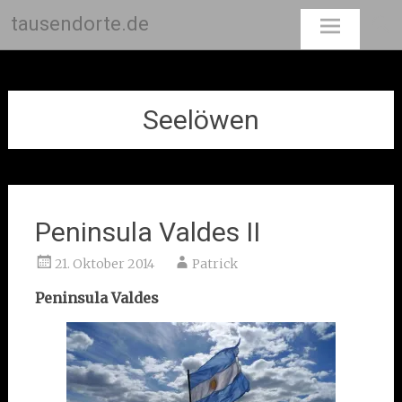
tausendorte.de
Skip
to
content
Seelöwen
Peninsula Valdes II
21. Oktober 2014
Patrick
Peninsula Valdes