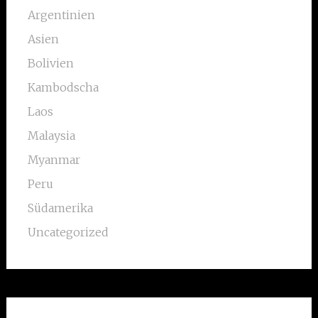
Argentinien
Asien
Bolivien
Kambodscha
Laos
Malaysia
Myanmar
Peru
Südamerika
Uncategorized