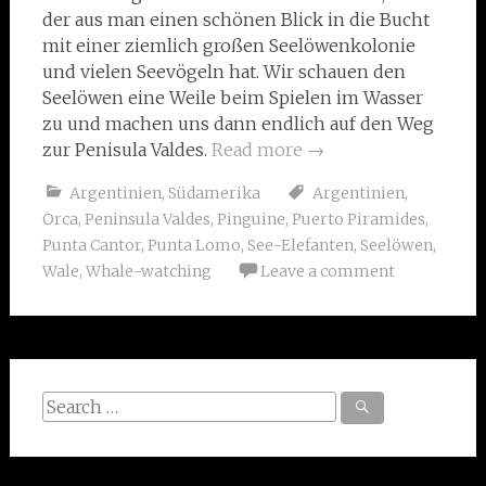
der aus man einen schönen Blick in die Bucht
mit einer ziemlich großen Seelöwenkolonie
und vielen Seevögeln hat. Wir schauen den
Seelöwen eine Weile beim Spielen im Wasser
zu und machen uns dann endlich auf den Weg
zur Penisula Valdes.
Read more
→
Argentinien
,
Südamerika
Argentinien
,
Orca
,
Peninsula Valdes
,
Pinguine
,
Puerto Piramides
,
Punta Cantor
,
Punta Lomo
,
See-Elefanten
,
Seelöwen
,
Wale
,
Whale-watching
Leave a comment
Search
for: