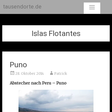
tausendorte.de
Skip
to
content
Islas Flotantes
Puno
28. Oktober 2014
Patrick
Abstecher nach Peru – Puno