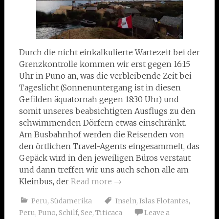
Durch die nicht einkalkulierte Wartezeit bei der
Grenzkontrolle kommen wir erst gegen 16:15
Uhr in Puno an, was die verbleibende Zeit bei
Tageslicht (Sonnenuntergang ist in diesen
Gefilden äquatornah gegen 18:30 Uhr) und
somit unseres beabsichtigten Ausflugs zu den
schwimmenden Dörfern etwas einschränkt.
Am Busbahnhof werden die Reisenden von
den örtlichen Travel-Agents eingesammelt, das
Gepäck wird in den jeweiligen Büros verstaut
und dann treffen wir uns auch schon alle am
Kleinbus, der
Read more
→
Peru
,
Südamerika
Inseln
,
Islas Flotantes
,
Peru
,
Puno
,
Schilf
,
See
,
Titicaca
Leave a