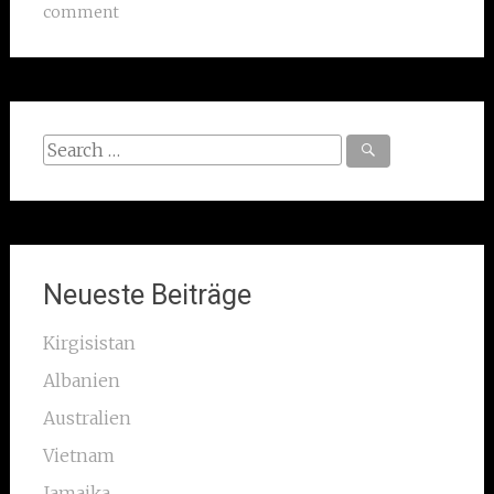
comment
Search
for:
Neueste Beiträge
Kirgisistan
Albanien
Australien
Vietnam
Jamaika