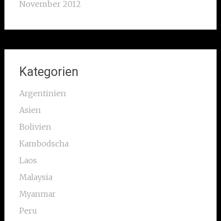
November 2012
Kategorien
Argentinien
Asien
Bolivien
Kambodscha
Laos
Malaysia
Myanmar
Peru