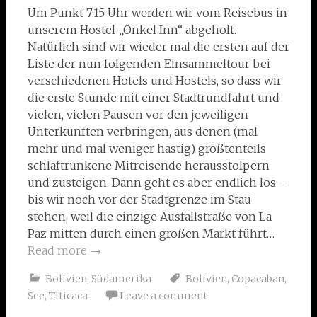
Um Punkt 7:15 Uhr werden wir vom Reisebus in
unserem Hostel „Onkel Inn“ abgeholt.
Natürlich sind wir wieder mal die ersten auf der
Liste der nun folgenden Einsammeltour bei
verschiedenen Hotels und Hostels, so dass wir
die erste Stunde mit einer Stadtrundfahrt und
vielen, vielen Pausen vor den jeweiligen
Unterkünften verbringen, aus denen (mal
mehr und mal weniger hastig) größtenteils
schlaftrunkene Mitreisende herausstolpern
und zusteigen. Dann geht es aber endlich los –
bis wir noch vor der Stadtgrenze im Stau
stehen, weil die einzige Ausfallstraße von La
Paz mitten durch einen großen Markt führt…
Read more
→
Bolivien
,
Südamerika
Bolivien
,
Copacaban
,
See
,
Titicaca
Leave a comment