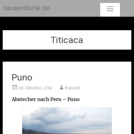
tausendorte.de
Skip
to
content
Titicaca
Puno
28. Oktober 2014
Patrick
Abstecher nach Peru – Puno