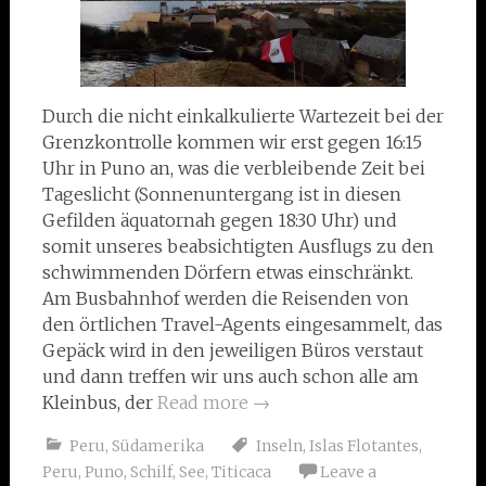
Durch die nicht einkalkulierte Wartezeit bei der
Grenzkontrolle kommen wir erst gegen 16:15
Uhr in Puno an, was die verbleibende Zeit bei
Tageslicht (Sonnenuntergang ist in diesen
Gefilden äquatornah gegen 18:30 Uhr) und
somit unseres beabsichtigten Ausflugs zu den
schwimmenden Dörfern etwas einschränkt.
Am Busbahnhof werden die Reisenden von
den örtlichen Travel-Agents eingesammelt, das
Gepäck wird in den jeweiligen Büros verstaut
und dann treffen wir uns auch schon alle am
Kleinbus, der
Read more
→
Peru
,
Südamerika
Inseln
,
Islas Flotantes
,
Peru
,
Puno
,
Schilf
,
See
,
Titicaca
Leave a