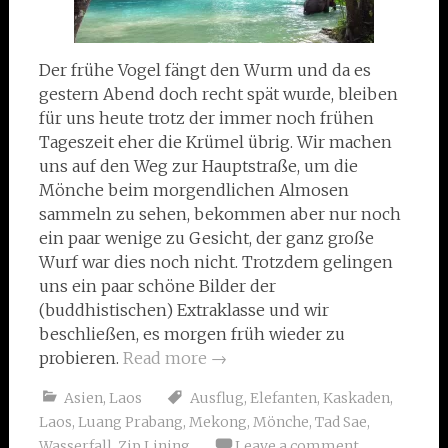
Der frühe Vogel fängt den Wurm und da es
gestern Abend doch recht spät wurde, bleiben
für uns heute trotz der immer noch frühen
Tageszeit eher die Krümel übrig. Wir machen
uns auf den Weg zur Hauptstraße, um die
Mönche beim morgendlichen Almosen
sammeln zu sehen, bekommen aber nur noch
ein paar wenige zu Gesicht, der ganz große
Wurf war dies noch nicht. Trotzdem gelingen
uns ein paar schöne Bilder der
(buddhistischen) Extraklasse und wir
beschließen, es morgen früh wieder zu
probieren.
Read more
→
Asien
,
Laos
Ausflug
,
Elefanten
,
Kaskaden
,
Laos
,
Luang Prabang
,
Mekong
,
Mönche
,
Tad Sae
,
Wasserfall
,
Zip Lining
Leave a comment