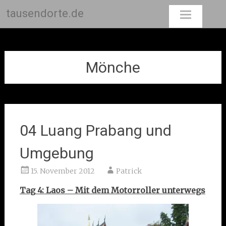
tausendorte.de
Skip
to
content
Mönche
04 Luang Prabang und
Umgebung
15. November 2012
Patrick
Tag 4: Laos – Mit dem Motorroller unterwegs