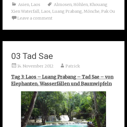
Asien
,
Laos
Almosen
,
Höhlen
,
Khouang
Xien Waterfall
,
Laos
,
Luang Prabang
,
Mönche
,
Pak Ou
Leave a comment
03 Tad Sae
14. November 2012
Patrick
Tag 3: Laos – Luang Prabang – Tad Sae – von
Elephanten, Wasserfällen und Baumwipfeln