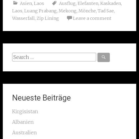
Asien
,
Laos
Ausflug
,
Elefanten
,
Kaskaden
,
Laos
,
Luang Prabang
,
Mekong
,
Mönche
,
Tad Sae
,
Wasserfall
,
Zip Lining
Leave a comment
Search
for:
Neueste Beiträge
Kirgisistan
Albanien
Australien