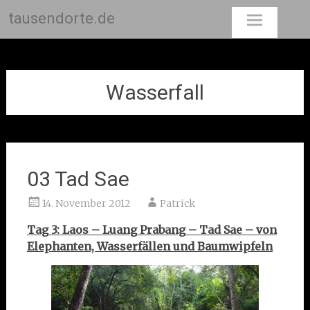
tausendorte.de
Skip
to
content
Wasserfall
03 Tad Sae
14. November 2012
Patrick
Tag 3: Laos – Luang Prabang – Tad Sae – von
Elephanten, Wasserfällen und Baumwipfeln