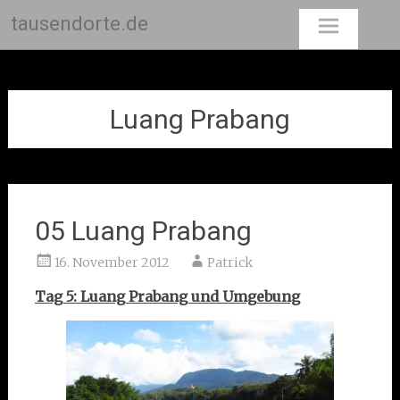
tausendorte.de
Skip
to
content
Luang Prabang
05 Luang Prabang
16. November 2012
Patrick
Tag 5: Luang Prabang und Umgebung