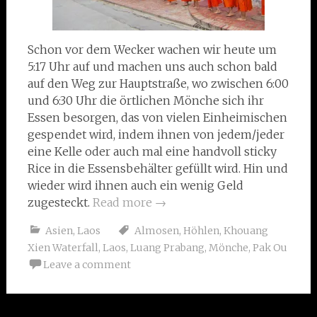
Schon vor dem Wecker wachen wir heute um
5:17 Uhr auf und machen uns auch schon bald
auf den Weg zur Hauptstraße, wo zwischen 6:00
und 6:30 Uhr die örtlichen Mönche sich ihr
Essen besorgen, das von vielen Einheimischen
gespendet wird, indem ihnen von jedem/jeder
eine Kelle oder auch mal eine handvoll sticky
Rice in die Essensbehälter gefüllt wird. Hin und
wieder wird ihnen auch ein wenig Geld
zugesteckt.
Read more
→
Asien
,
Laos
Almosen
,
Höhlen
,
Khouang
Xien Waterfall
,
Laos
,
Luang Prabang
,
Mönche
,
Pak Ou
Leave a comment