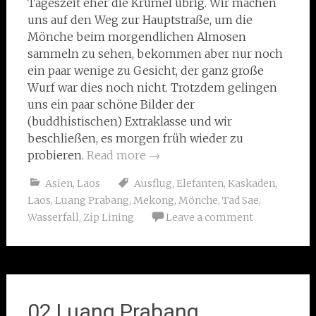
Tageszeit eher die Krümel übrig. Wir machen
uns auf den Weg zur Hauptstraße, um die
Mönche beim morgendlichen Almosen
sammeln zu sehen, bekommen aber nur noch
ein paar wenige zu Gesicht, der ganz große
Wurf war dies noch nicht. Trotzdem gelingen
uns ein paar schöne Bilder der
(buddhistischen) Extraklasse und wir
beschließen, es morgen früh wieder zu
probieren.
Read more
→
Asien
,
Laos
Ausflug
,
Elefanten
,
Kaskaden
,
Laos
,
Luang Prabang
,
Mekong
,
Mönche
,
Tad Sae
,
Wasserfall
,
Zip Lining
Leave a comment
02 Luang Prabang