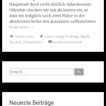
Hauptstadt doch recht dörflich daherkommt.
Offenbar checken wir mit als letztes ein, so
dass wir lediglich noch zwei Plätze in der
allerletzten Reihe des ansonsten vollbesetzten
Read more
→
Asien
,
Laos
Laos
,
Luang Prabang
,
Night
Market
,
Trauerfeier
Leave a comment
Search
for:
Neueste Beiträge